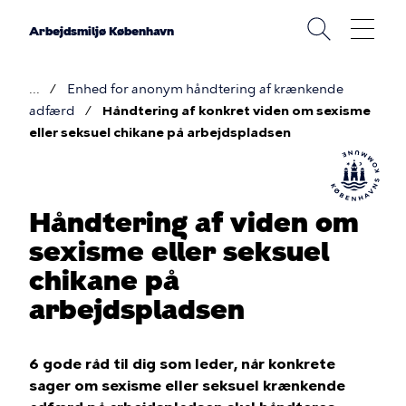
Gå
til
Arbejdsmiljø København
hovedindhold
Enhed for anonym håndtering af krænkende
Brødkrumme
adfærd
Håndtering af konkret viden om sexisme
eller seksuel chikane på arbejdspladsen
Håndtering af viden om
sexisme eller seksuel
chikane på
arbejdspladsen
6 gode råd til dig som leder, når konkrete
sager om sexisme eller seksuel krænkende