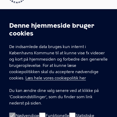
Denne hjemmeside bruger
KONTAKT
Cookieindstillinger
cookies
Arbejdsmiljø København
Enghavevej 82, 2450 København SV
De indsamlede data bruges kun internt i
Københavns Kommune til at kunne vise fx videoer
amk@kk.dk
og kort på hjemmesiden og forbedre den generelle
33 66 57 66
brugeroplevelse. For at kunne læse
cookiepolitikken skal du acceptere nødvendige
EAN-nummer 5798009288066
cookies.
Læs hele vores cookiepolitik her
LINKS
Du kan ændre dine valg senere ved at klikke på
'Cookieindstillinger', som du finder som link
Hotlines
nederst på siden.
Tilgængelighedserklæring
Nødvendige
Funktionelle
Statistiske