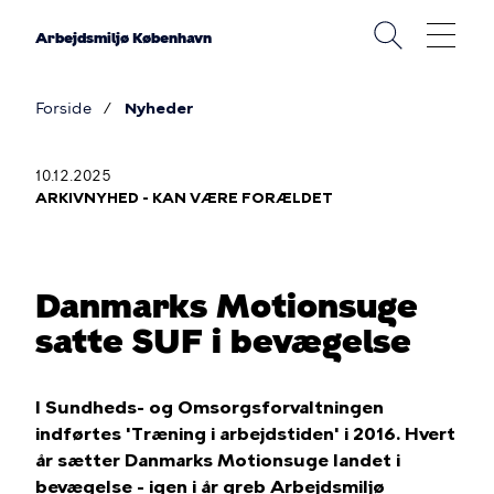
Gå
til
Arbejdsmiljø København
hovedindhold
Forside
Nyheder
Brødkrumme
10.12.2025
ARKIVNYHED - KAN VÆRE FORÆLDET
Danmarks Motionsuge
satte SUF i bevægelse
I Sundheds- og Omsorgsforvaltningen
indførtes 'Træning i arbejdstiden' i 2016. Hvert
år sætter Danmarks Motionsuge landet i
bevægelse - igen i år greb Arbejdsmiljø