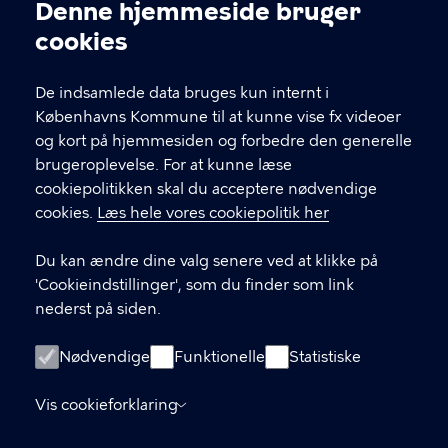
Denne hjemmeside bruger
KONTAKT
Cookieindstillinger
cookies
Arbejdsmiljø København
Enghavevej 82, 2450 København SV
De indsamlede data bruges kun internt i
Københavns Kommune til at kunne vise fx videoer
amk@kk.dk
og kort på hjemmesiden og forbedre den generelle
33 66 57 66
brugeroplevelse. For at kunne læse
cookiepolitikken skal du acceptere nødvendige
EAN-nummer 5798009288066
cookies.
Læs hele vores cookiepolitik her
LINKS
Du kan ændre dine valg senere ved at klikke på
'Cookieindstillinger', som du finder som link
Hotlines
nederst på siden.
Tilgængelighedserklæring
Nødvendige
Funktionelle
Statistiske
Følg os på LinkedIn
Tilmeld dig vores nyhedsbrev
Vis cookieforklaring
Ophavsret og brug af materiale