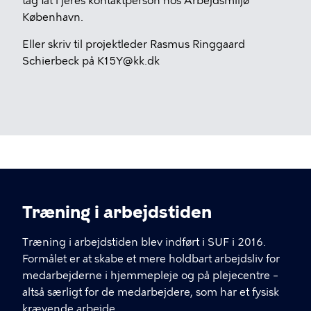
tag fat i jeres kontaktperson hos Arbejdsmiljø
København.
Eller skriv til projektleder Rasmus Ringgaard
Schierbeck på K15Y@kk.dk
Træning i arbejdstiden
Træning i arbejdstiden blev indført i SUF i 2016.
Formålet er at skabe et mere holdbart arbejdsliv for
medarbejderne i hjemmepleje og på plejecentre –
altså særligt for de medarbejdere, som har et fysisk
krævende arbejde.