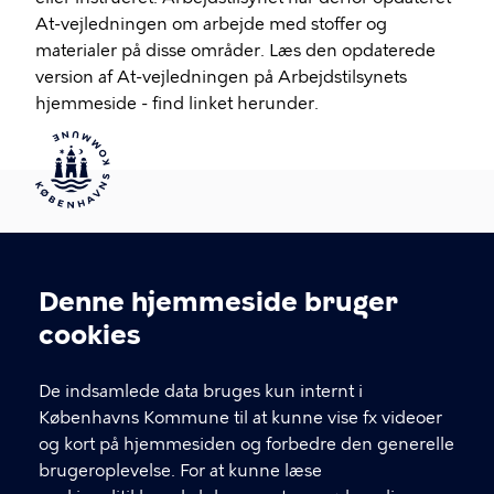
At-vejledningen om arbejde med stoffer og
materialer på disse områder. Læs den opdaterede
version af At-vejledningen på Arbejdstilsynets
hjemmeside - find linket herunder.
Denne hjemmeside bruger
KONTAKT
Cookieindstillinger
cookies
Arbejdsmiljø København
Enghavevej 82, 2450 København SV
De indsamlede data bruges kun internt i
Københavns Kommune til at kunne vise fx videoer
amk@kk.dk
og kort på hjemmesiden og forbedre den generelle
33 66 57 66
brugeroplevelse. For at kunne læse