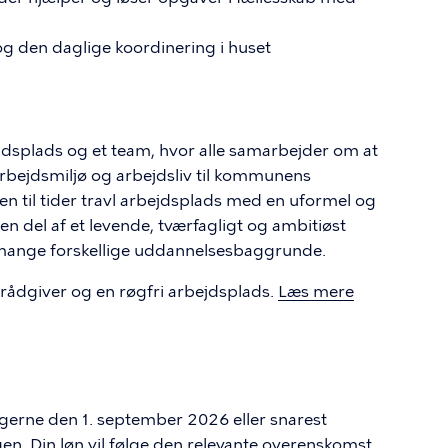
 og den daglige koordinering i huset
bejdsplads og et team, hvor alle samarbejder om at
rbejdsmiljø og arbejdsliv til kommunens
n til tider travl arbejdsplads med en uformel og
 del af et levende, tværfagligt og ambitiøst
 mange forskellige uddannelsesbaggrunde.
jørådgiver og en røgfri arbejdsplads.
Læs mere
, gerne den 1. september 2026 eller snarest
gen. Din løn vil følge den relevante overenskomst