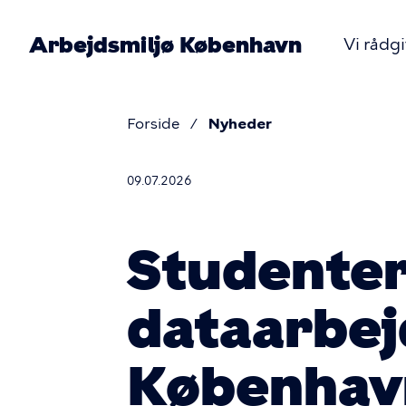
Gå
til
Arbejdsmiljø København
Vi rådg
hovedindhold
Pr
nav
Forside
Nyheder
Brødkru
09.07.2026
Studenter
dataarbej
Københav