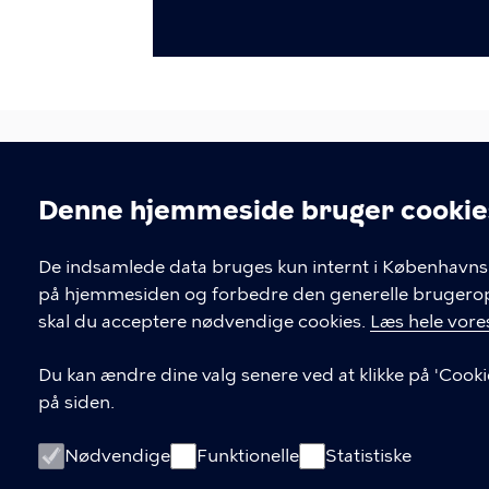
Denne hjemmeside bruger cookie
Cookieindstil
KONTAKT
De indsamlede data bruges kun internt i Københavns 
på hjemmesiden og forbedre den generelle brugerople
Arbejdsmiljø København
skal du acceptere nødvendige cookies.
Læs hele vores
Enghavevej 82, 2450 København S
Du kan ændre dine valg senere ved at klikke på 'Cooki
amk@kk.dk
på siden.
33 66 57 66
Nødvendige
Funktionelle
Statistiske
EAN-nummer 5798009288066