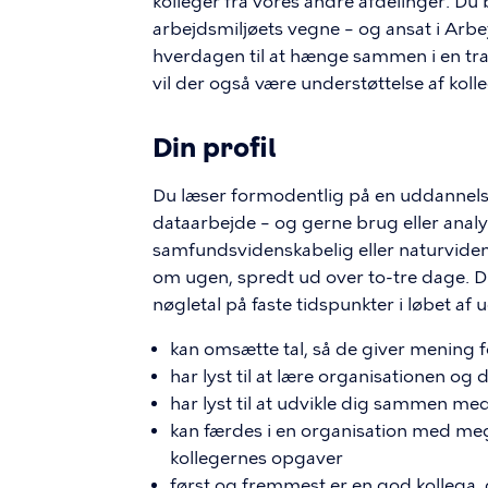
kolleger fra vores andre afdelinger. Du b
arbejdsmiljøets vegne – og ansat i Arbe
hverdagen til at hænge sammen i en tra
vil der også være understøttelse af koll
Din profil
Du læser formodentlig på en uddannelse
dataarbejde – og gerne brug eller analy
samfundsvidenskabelig eller naturviden
om ugen, spredt ud over to-tre dage. D
nøgletal på faste tidspunkter i løbet af
kan omsætte tal, så de giver mening fo
har lyst til at lære organisationen o
har lyst til at udvikle dig sammen me
kan færdes i en organisation med meget
kollegernes opgaver
først og fremmest er en god kollega,