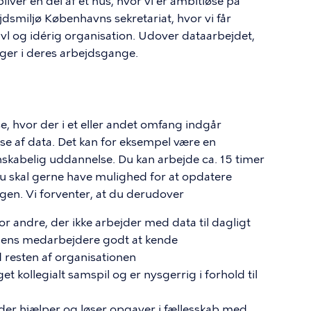
liver en del af et hus, hvor vi er ambitiøse på
jdsmiljø Københavns sekretariat, hvor vi får
vl og idérig organisation. Udover dataarbejdet,
eger i deres arbejdsgange.
, hvor der i et eller andet omfang indgår
se af data. Det kan for eksempel være en
skabelig uddannelse. Du kan arbejde ca. 15 timer
u skal gerne have mulighed for at opdatere
 ugen. Vi forventer, at du derudover
r andre, der ikke arbejder med data til dagligt
g dens medarbejdere godt at kende
d resten af organisationen
 kollegialt samspil og er nysgerrig i forhold til
 der hjælper og løser opgaver i fællesskab med