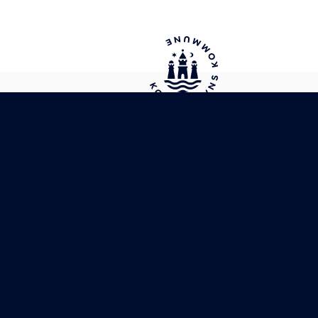
Tilgængelighedserklæring
Tilmeld dig vores nyhedsbrev
Udgivelser
Cookieindstillinger