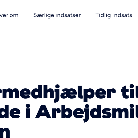
iver om
Særlige indsatser
Tidlig Indsats
imær
igation
mme
medhjælper ti
de i Arbejdsmi
n