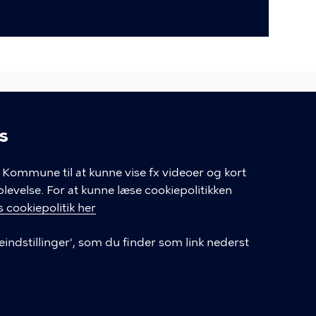
s
linger
LINKS
Kommune til at kunne vise fx videoer og kort
velse. For at kunne læse cookiepolitikken
Hotlines
 cookiepolitik her
V
Følg os på LinkedIn
eindstillinger', som du finder som link nederst
Ophavsret og brug af materiale
Cookiepolitik