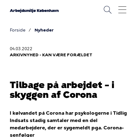
Gå
til
Arbejdsmiljø København
hovedindhold
Forside
Nyheder
Brødkrumme
04.03.2022
ARKIVNYHED - KAN VÆRE FORÆLDET
Tilbage på arbejdet – i
skyggen af Corona
I kølvandet på Corona har psykologerne i Tidlig
Indsats stadig samtaler med en del
medarbejdere, der er sygemeldt pga. Corona-
senfølger