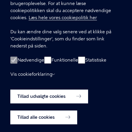
33 66 57 66
brugeroplevelse. For at kunne læse
cookiepolitikken skal du acceptere nødvendige
EAN-nummer 5798009288066
cookies.
Læs hele vores cookiepolitik her
LINKS
Du kan ændre dine valg senere ved at klikke på
'Cookieindstillinger', som du finder som link
Hotlines
nederst på siden.
Tilgængelighedserklæring
Nødvendige
Funktionelle
Statistiske
Følg os på LinkedIn
Tilmeld dig vores nyhedsbrev
Vis cookieforklaring
Ophavsret og brug af materiale
Udgivelser
Tillad udvalgte cookies
Cookiepolitik
Cookieindstillinger
Tillad alle cookies