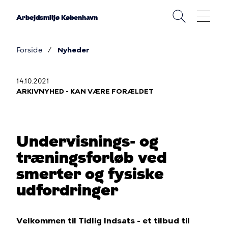
Gå
til
Arbejdsmiljø København
hovedindhold
Forside
Nyheder
Brødkrumme
14.10.2021
ARKIVNYHED - KAN VÆRE FORÆLDET
Undervisnings- og
træningsforløb ved
smerter og fysiske
udfordringer
Velkommen til Tidlig Indsats - et tilbud til