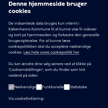
Denne hjemmeside bruger
KONTAKT
Cookieindstillinger
cookies
Arbejdsmiljø København
Enghavevej 82, 2450 København SV
De indsamlede data bruges kun internt i
Københavns Kommune til at kunne vise fx videoer
amk@kk.dk
og kort på hjemmesiden og forbedre den generelle
33 66 57 66
brugeroplevelse. For at kunne læse
cookiepolitikken skal du acceptere nødvendige
EAN-nummer 5798009288066
cookies.
Læs hele vores cookiepolitik her
LINKS
Du kan ændre dine valg senere ved at klikke på
'Cookieindstillinger', som du finder som link
Hotlines
nederst på siden.
Tilgængelighedserklæring
Nødvendige
Funktionelle
Statistiske
Følg os på LinkedIn
Tilmeld dig vores nyhedsbrev
Vis cookieforklaring
Ophavsret og brug af materiale