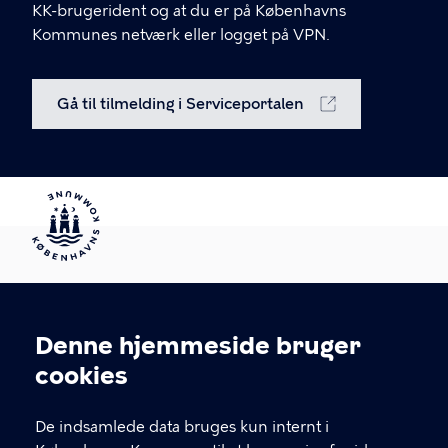
KK-brugerident og at du er på Københavns
Kommunes netværk eller logget på VPN.
Gå til tilmelding i Serviceportalen
Denne hjemmeside bruger
KONTAKT
Cookieindstillinger
cookies
Arbejdsmiljø København
Enghavevej 82, 2450 København SV
De indsamlede data bruges kun internt i