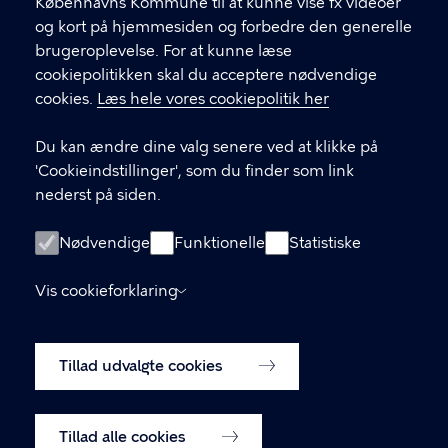
Københavns Kommune til at kunne vise fx videoer
amk@kk.dk
og kort på hjemmesiden og forbedre den generelle
33 66 57 66
brugeroplevelse. For at kunne læse
cookiepolitikken skal du acceptere nødvendige
EAN-nummer 5798009288066
cookies.
Læs hele vores cookiepolitik her
LINKS
Du kan ændre dine valg senere ved at klikke på
'Cookieindstillinger', som du finder som link
Hotlines
nederst på siden.
Tilgængelighedserklæring
Nødvendige
Funktionelle
Statistiske
Følg os på LinkedIn
Tilmeld dig vores nyhedsbrev
Vis cookieforklaring
Ophavsret og brug af materiale
Udgivelser
Tillad udvalgte cookies
Cookiepolitik
Cookieindstillinger
Tillad alle cookies