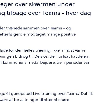
leger over skærmen under
g tilbage over Teams - hver dag
, der trænede sammen over Teams – og
ar efterfølgende modtaget mange positive
ade for den fælles træning. Ikke mindst var vi
æningen bidrog til. Dels os, der fortsat havde en
af kommunens medarbejdere, der i perioder var
ge 41 genopstod Live træning over Teams. Det fik
s af forvaltninger til atter at snøre