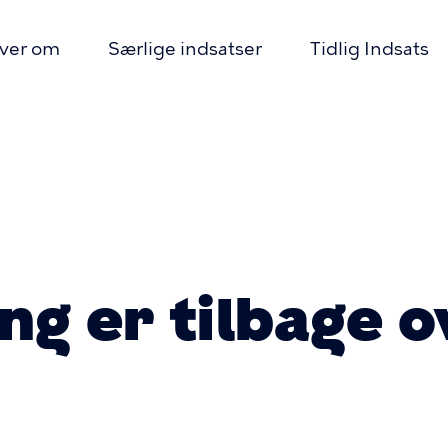
iver om
Særlige indsatser
Tidlig Indsats
imær
igation
mme
ng er tilbage o