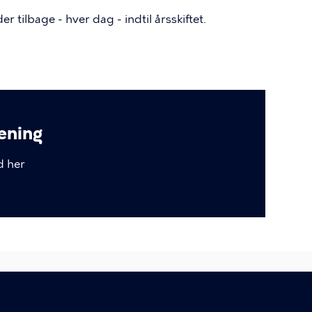
r tilbage - hver dag - indtil årsskiftet.
æning
d her