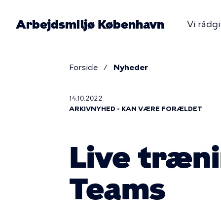
Gå
til
Arbejdsmiljø København
Vi rådg
hovedindhold
Pr
nav
Forside
Nyheder
Brødkru
14.10.2022
ARKIVNYHED - KAN VÆRE FORÆLDET
Live træni
Teams