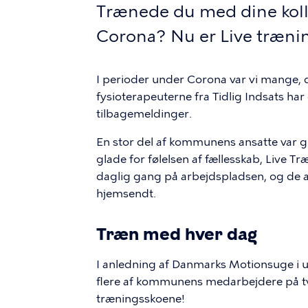
Trænede du med dine kol
Corona? Nu er Live trænin
I perioder under Corona var vi mange
fysioterapeuterne fra Tidlig Indsats h
tilbagemeldinger.
En stor del af kommunens ansatte var gl
glade for følelsen af fællesskab, Live Tr
daglig gang på arbejdspladsen, og de 
hjemsendt.
Træn med hver dag
I anledning af Danmarks Motionsuge i u
flere af kommunens medarbejdere på tvær
træningsskoene!