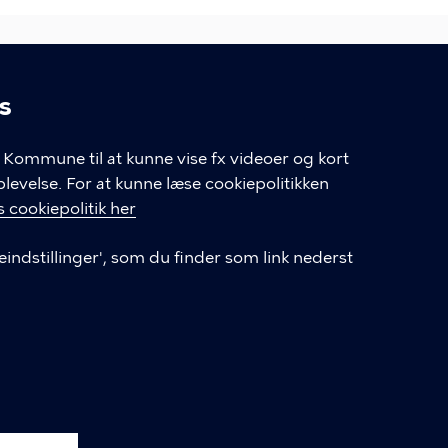
s
linger
LINKS
Kommune til at kunne vise fx videoer og kort
velse. For at kunne læse cookiepolitikken
Hotlines
 cookiepolitik her
V
Følg os på LinkedIn
eindstillinger', som du finder som link nederst
Ophavsret og brug af materiale
Cookiepolitik