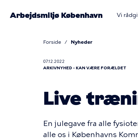
Gå
til
Arbejdsmiljø København
Vi rådg
hovedindhold
Pr
nav
Forside
Nyheder
Brødkru
07.12.2022
ARKIVNYHED - KAN VÆRE FORÆLDET
Live træni
En julegave fra alle fysiote
alle os i Københavns Komm