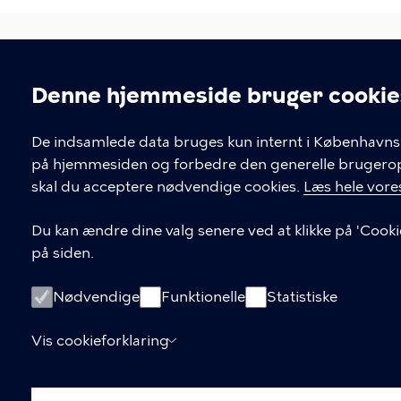
Denne hjemmeside bruger cookie
Cookieindstil
KONTAKT
De indsamlede data bruges kun internt i Københavns 
på hjemmesiden og forbedre den generelle brugerople
Arbejdsmiljø København
skal du acceptere nødvendige cookies.
Læs hele vores
Enghavevej 82, 2450 København S
Du kan ændre dine valg senere ved at klikke på 'Cooki
amk@kk.dk
på siden.
33 66 57 66
Nødvendige
Funktionelle
Statistiske
EAN-nummer 5798009288066
Vis cookieforklaring