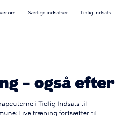
iver om
Særlige indsatser
Tidlig Indsats
imær
igation
mme
ng – også efter 
rapeuterne i Tidlig Indsats til
une: Live træning fortsætter til