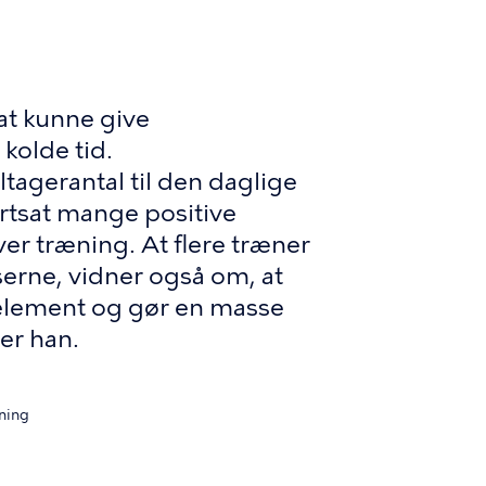
 at kunne give
kolde tid.
ltagerantal til den daglige
fortsat mange positive
er træning. At flere træner
rne, vidner også om, at
 element og gør en masse
ger han.
æning