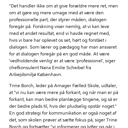
’’Det handler ikke om at give forældre mere ret, men
om at gøre sig mere umage med at være den
professionelle part, der styrer måden, dialogen
foregår på. Forskning viser nemlig, at vi kan leve
med et andet resultat, end vi havde regnet med,
hvis vi bare har oplevet os set, hørt og forstået i
dialogen. Som lærer og pædagog har man ansvaret
for at dialogen foregår på en god måde. At være
’vedholdende venlig’ er at være 'professionel', siger
chefkonsulent Nana Emilie Scheibel fra
Arbejdsmiljø København.
Trine Borch, leder på Amager Fælled Skole, udtaler,
at ’’vi nu kan være mere på forkant, og når man er på
forkant, kan man bedre planlægge tingene, og så er
der bedre plads til, hvis der pludselig opstår noget.’’
En god strategi for kommunikation er også noget af
det, som skolen prøver at sætte fokus på, siger Trine
Borch og fortsætter ’’vi informerer og lytter og går i