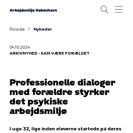
Gå
til
Arbejdsmiljø København
hovedindhold
Forside
Nyheder
Brødkrumme
04.10.2024
ARKIVNYHED - KAN VÆRE FORÆLDET
Professionelle dialoger
med forældre styrker
det psykiske
arbejdsmiljø
I uge 32, lige inden eleverne startede på deres