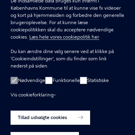
De indsamlede data bruges kun internt i
Københavns Kommune til at kunne vise fx videoer
amk@kk.dk
og kort på hjemmesiden og forbedre den generelle
33 66 57 66
brugeroplevelse. For at kunne læse
cookiepolitikken skal du acceptere nødvendige
EAN-nummer 5798009288066
cookies.
Læs hele vores cookiepolitik her
LINKS
Du kan ændre dine valg senere ved at klikke på
'Cookieindstillinger', som du finder som link
Hotlines
nederst på siden.
Tilgængelighedserklæring
Nødvendige
Funktionelle
Statistiske
Følg os på LinkedIn
Tilmeld dig vores nyhedsbrev
Vis cookieforklaring
Ophavsret og brug af materiale
Udgivelser
Tillad udvalgte cookies
Cookiepolitik
Cookieindstillinger