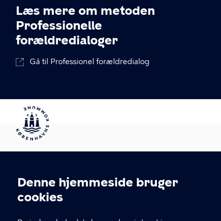
Læs mere om metoden
Professionelle
forældredialoger
Gå til Professionel forældredialog
Denne hjemmeside bruger
KONTAKT
Cookieindstillinger
cookies
Arbejdsmiljø København
Enghavevej 82, 2450 København SV