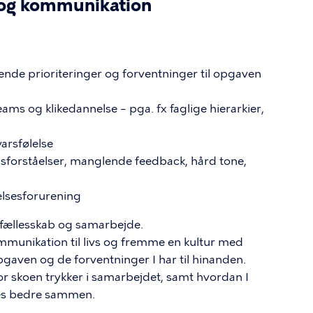
d og kommunikation
lende prioriteringer og forventninger til opgaven
s og klikedannelse – pga. fx faglige hierarkier,
sfølelse ​
forståelser, manglende feedback, hård tone,
lsesforurening​
sfællesskab og samarbejde. ​
munikation til livs og fremme en kultur med
aven og de forventninger I har til hinanden. ​
r skoen trykker i samarbejdet, samt hvordan I
kkes bedre sammen.