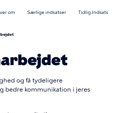
iver om
Særlige indsatser
Tidlig Indsats
imær
igation
rbejdet
mme
arbejdet
ghed og få tydeligere
g bedre kommunikation i jeres