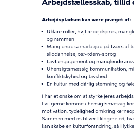
Arbejdsfællesskab, tilli
Arbejdspladsen kan være præget af:
Uklare roller, højt arbejdspres, mang
og rammen​
Manglende samarbejde på tværs af team
silodannelse, os><dem-sprog​
Lavt engagement og manglende ansvar
Uhensigtsmæssig kommunikation; mis
konfliktskyhed og tavshed ​
En kultur med dårlig stemning og føle
I har et ønske om at styrke jeres arbejd
I vil gerne komme uhensigtsmæssig kom
motivation, tydelighed omkring kerneopg
Sammen med os bliver I klogere på, hvo
kan skabe en kulturforandring, så I ly