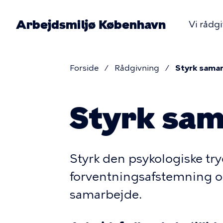
Gå
til
Arbejdsmiljø København
Vi rådg
hovedindhold
Pr
nav
Forside
Rådgivning
Styrk sama
Brødkru
Styrk sam
Styrk den psykologiske try
forventningsafstemning o
samarbejde.