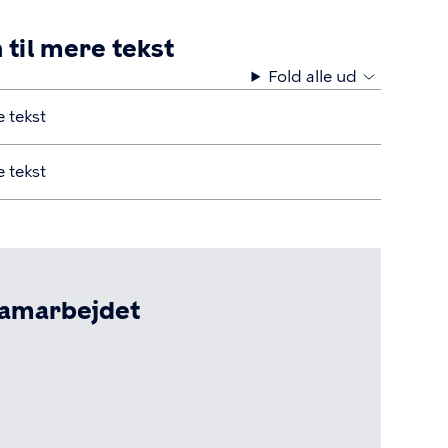
 til mere tekst
Fold alle ud
 tekst
 tekst
samarbejdet