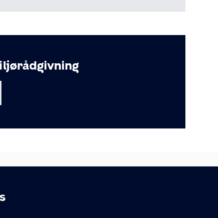
jørådgivning
s
LINKS