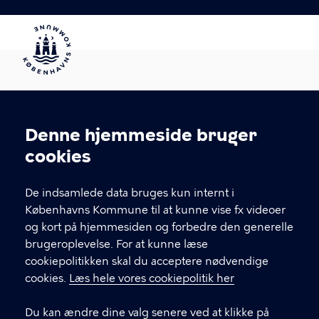
Denne hjemmeside bruger
KONTAKT
Cookieindstillinger
cookies
Arbejdsmiljø København
Enghavevej 82, 2450 København SV
De indsamlede data bruges kun internt i
Københavns Kommune til at kunne vise fx videoer
amk@kk.dk
og kort på hjemmesiden og forbedre den generelle
33 66 57 66
brugeroplevelse. For at kunne læse
cookiepolitikken skal du acceptere nødvendige
EAN-nummer 5798009288066
cookies.
Læs hele vores cookiepolitik her
LINKS
Du kan ændre dine valg senere ved at klikke på